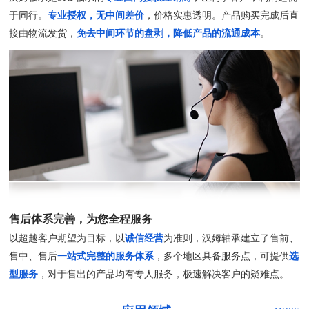
于同行。
专业授权，无中间差价
，价格实惠透明。产品购买完成后直
接由物流发货，
免去中间环节的盘剥，降低产品的流通成本
。
售后体系完善，为您全程服务
以超越客户期望为目标，以
诚信经营
为准则，汉姆轴承建立了售前、
售中、售后
一站式完整的服务体系
，多个地区具备服务点，可提供
选
型服务
，对于售出的产品均有专人服务，极速解决客户的疑难点。