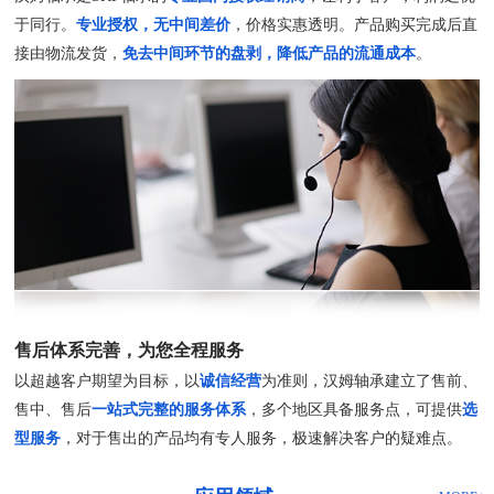
于同行。
专业授权，无中间差价
，价格实惠透明。产品购买完成后直
接由物流发货，
免去中间环节的盘剥，降低产品的流通成本
。
售后体系完善，为您全程服务
以超越客户期望为目标，以
诚信经营
为准则，汉姆轴承建立了售前、
售中、售后
一站式完整的服务体系
，多个地区具备服务点，可提供
选
型服务
，对于售出的产品均有专人服务，极速解决客户的疑难点。