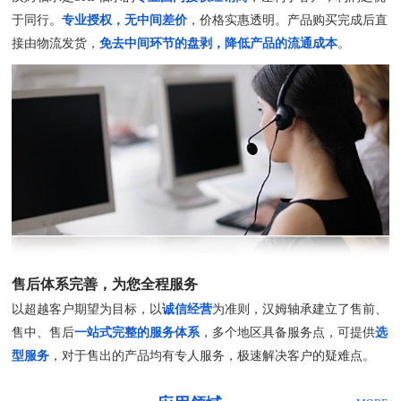
于同行。
专业授权，无中间差价
，价格实惠透明。产品购买完成后直
接由物流发货，
免去中间环节的盘剥，降低产品的流通成本
。
售后体系完善，为您全程服务
以超越客户期望为目标，以
诚信经营
为准则，汉姆轴承建立了售前、
售中、售后
一站式完整的服务体系
，多个地区具备服务点，可提供
选
型服务
，对于售出的产品均有专人服务，极速解决客户的疑难点。