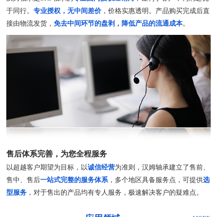
于同行。
专业授权，无中间差价
，价格实惠透明。产品购买完成后直
接由物流发货，
免去中间环节的盘剥，降低产品的流通成本
。
售后体系完善，为您全程服务
以超越客户期望为目标，以
诚信经营
为准则，汉姆轴承建立了售前、
售中、售后
一站式完整的服务体系
，多个地区具备服务点，可提供
选
型服务
，对于售出的产品均有专人服务，极速解决客户的疑难点。