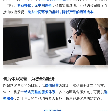
于同行。
专业授权，无中间差价
，价格实惠透明。产品购买完成后直
接由物流发货，
免去中间环节的盘剥，降低产品的流通成本
。
售后体系完善，为您全程服务
以超越客户期望为目标，以
诚信经营
为准则，汉姆轴承建立了售前、
售中、售后
一站式完整的服务体系
，多个地区具备服务点，可提供
选
型服务
，对于售出的产品均有专人服务，极速解决客户的疑难点。