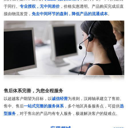
于同行。
专业授权，无中间差价
，价格实惠透明。产品购买完成后直
接由物流发货，
免去中间环节的盘剥，降低产品的流通成本
。
售后体系完善，为您全程服务
以超越客户期望为目标，以
诚信经营
为准则，汉姆轴承建立了售前、
售中、售后
一站式完整的服务体系
，多个地区具备服务点，可提供
选
型服务
，对于售出的产品均有专人服务，极速解决客户的疑难点。