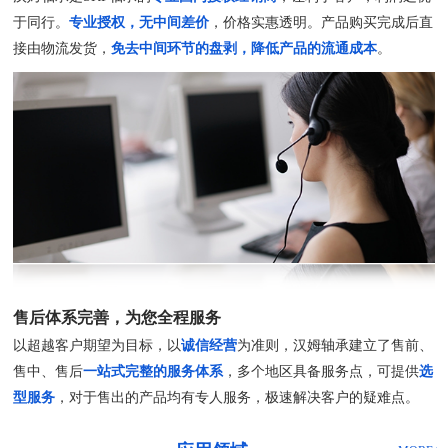
于同行。
专业授权，无中间差价
，价格实惠透明。产品购买完成后直
接由物流发货，
免去中间环节的盘剥，降低产品的流通成本
。
售后体系完善，为您全程服务
以超越客户期望为目标，以
诚信经营
为准则，汉姆轴承建立了售前、
售中、售后
一站式完整的服务体系
，多个地区具备服务点，可提供
选
型服务
，对于售出的产品均有专人服务，极速解决客户的疑难点。