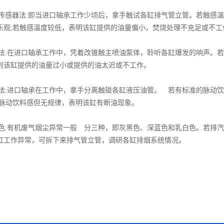
感器法:即当进口轴承工作少顷后，拿手触试各缸排气管立管。若触感溫
乐观;若触感溫度较低，表明该缸提供的油量偏小，焚烧处理不充足或不工
:在进口轴承工作中，凭着改锥触主喷油泵体，聆听各缸爆发的响声。若
则该缸提供的油量过小或提供的油太迟或不工作。
:进口轴承在工作中，拿手分离触碰各缸液压油管。 若有标准的脉动饮
有脉动饮料感但无规律，表明该缸有断油现象。
:有机废气烟尘异常一般 分三种，即灰黑色、深蓝色和乳白色。若排汽
缸工作异常，可拆下来排气管立管，调研各缸排烟系统情况。