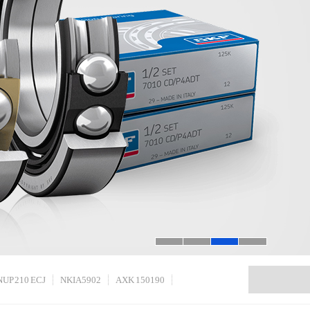
NUP 210 ECJ
NKIA 5902
AXK 150190