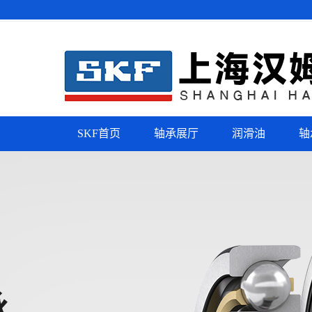
SKF首页
轴承展厅
润滑油
轴