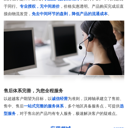
于同行。
专业授权，无中间差价
，价格实惠透明。产品购买完成后直
接由物流发货，
免去中间环节的盘剥，降低产品的流通成本
。
售后体系完善，为您全程服务
以超越客户期望为目标，以
诚信经营
为准则，汉姆轴承建立了售前、
售中、售后
一站式完整的服务体系
，多个地区具备服务点，可提供
选
型服务
，对于售出的产品均有专人服务，极速解决客户的疑难点。