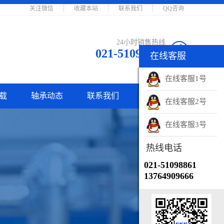
关注微信
收藏本站
联系我们
QQ咨询
24小时销售热线
021-51098861
在线客服
在线客服
销售客服
在线客服1号
载
轴承动态
联系我们
销售客服
在线客服2号
销售电话
在线客服3号
021-51098861
热线电话
021-51098861
13764909666
微信账号