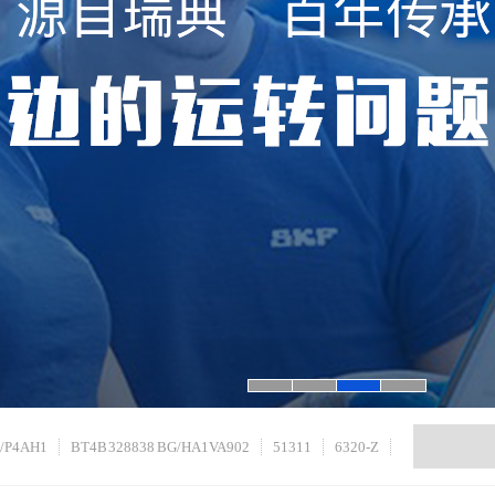
D/P4AH1
BT4B 328838 BG/HA1VA902
51311
6320-Z