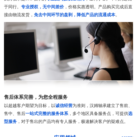
于同行。
专业授权，无中间差价
，价格实惠透明。产品购买完成后直
接由物流发货，
免去中间环节的盘剥，降低产品的流通成本
。
售后体系完善，为您全程服务
以超越客户期望为目标，以
诚信经营
为准则，汉姆轴承建立了售前、
售中、售后
一站式完整的服务体系
，多个地区具备服务点，可提供
选
型服务
，对于售出的产品均有专人服务，极速解决客户的疑难点。