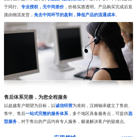
于同行。
专业授权，无中间差价
，价格实惠透明。产品购买完成后直
接由物流发货，
免去中间环节的盘剥，降低产品的流通成本
。
售后体系完善，为您全程服务
以超越客户期望为目标，以
诚信经营
为准则，汉姆轴承建立了售前、
售中、售后
一站式完整的服务体系
，多个地区具备服务点，可提供
选
型服务
，对于售出的产品均有专人服务，极速解决客户的疑难点。