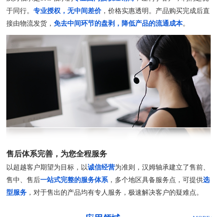
于同行。
专业授权，无中间差价
，价格实惠透明。产品购买完成后直
接由物流发货，
免去中间环节的盘剥，降低产品的流通成本
。
售后体系完善，为您全程服务
以超越客户期望为目标，以
诚信经营
为准则，汉姆轴承建立了售前、
售中、售后
一站式完整的服务体系
，多个地区具备服务点，可提供
选
型服务
，对于售出的产品均有专人服务，极速解决客户的疑难点。