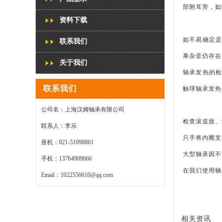
部附耳旁，如
资料下载
如不易确定是
联系我们
果杂音仍存在
关于我们
轴承发热的检
联系我们
触球轴承发热
公司名：上海汉姆轴承有限公司
检查滚道面、
联系人：李乐
只手将内圈支
座机：021-51098861
大型轴承因不
手机：13764909666
在我们使用轴
Email：1022556610@qq.com
相关资讯