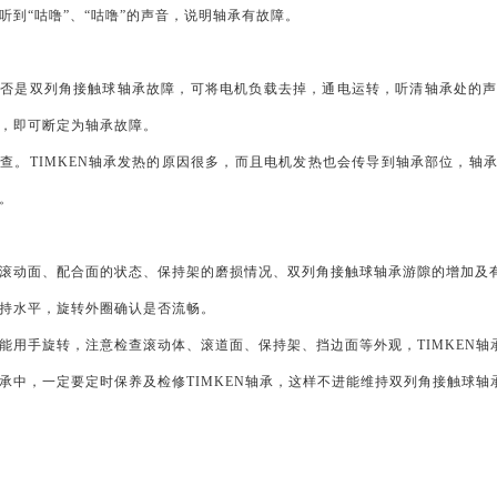
听到“咕噜”、“咕噜”的声音，说明轴承有故障。
否是双列角接触球轴承故障，可将电机负载去掉，通电运转，听清轴承处的声音
，即可断定为轴承故障。
查。TIMKEN轴承发热的原因很多，而且电机发热也会传导到轴承部位，轴
。
滚动面、配合面的状态、保持架的磨损情况、双列角接触球轴承游隙的增加及
持水平，旋转外圈确认是否流畅。
能用手旋转，注意检查滚动体、滚道面、保持架、挡边面等外观，TIMKEN
承中，一定要定时保养及检修TIMKEN轴承，这样不进能维持双列角接触球