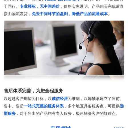
于同行。
专业授权，无中间差价
，价格实惠透明。产品购买完成后直
接由物流发货，
免去中间环节的盘剥，降低产品的流通成本
。
售后体系完善，为您全程服务
以超越客户期望为目标，以
诚信经营
为准则，汉姆轴承建立了售前、
售中、售后
一站式完整的服务体系
，多个地区具备服务点，可提供
选
型服务
，对于售出的产品均有专人服务，极速解决客户的疑难点。