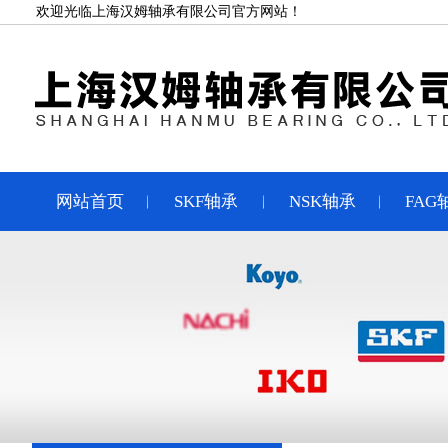
欢迎光临上海汉姆轴承有限公司官方网站！
网站首页
SKF轴承
NSK轴承
FAG