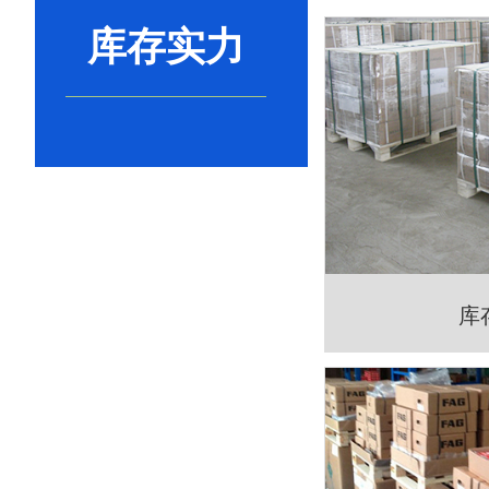
库存实力
库