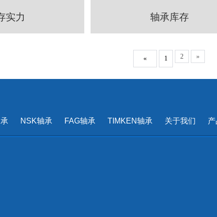
存实力
轴承库存
2
»
«
1
轴承
NSK轴承
FAG轴承
TIMKEN轴承
关于我们
产