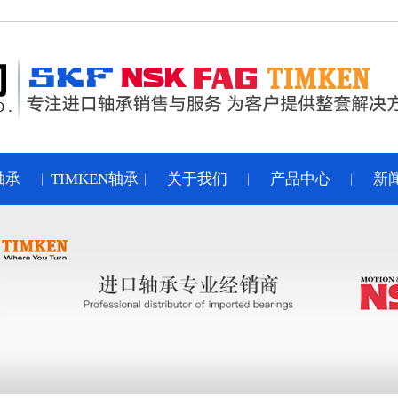
轴承
TIMKEN轴承
关于我们
产品中心
新