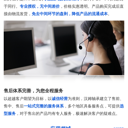
于同行。
专业授权，无中间差价
，价格实惠透明。产品购买完成后直
接由物流发货，
免去中间环节的盘剥，降低产品的流通成本
。
售后体系完善，为您全程服务
以超越客户期望为目标，以
诚信经营
为准则，汉姆轴承建立了售前、
售中、售后
一站式完整的服务体系
，多个地区具备服务点，可提供
选
型服务
，对于售出的产品均有专人服务，极速解决客户的疑难点。