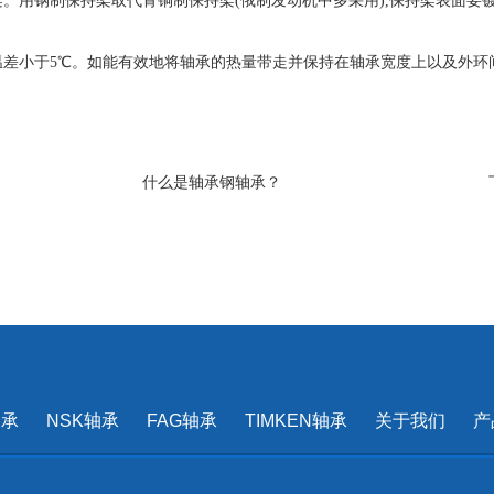
用钢制保持架取代青铜制保持架(俄制发动机中多采用),保持架表面要
小于5℃。如能有效地将轴承的热量带走并保持在轴承宽度上以及外环间
什么是轴承钢轴承？
轴承
NSK轴承
FAG轴承
TIMKEN轴承
关于我们
产