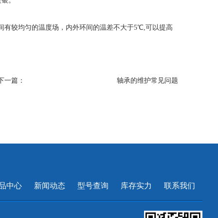
镀银。
有较均匀的温度场，内外环间的温差不大于5℃,可以提高
下一篇：
轴承的维护常见问题
品中心
新闻动态
型号查询
库存实力
联系我们